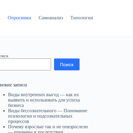
а
Опросники
Самоанализ
Типологии
оиск
Поиск
вежие записи
Виды внутренних выгод — как их
выявить и использовать для успеха
бизнеса
Виды бессознательного — Понимание
психологии и подсознательных
процессов
Почему взрослые так и не повзрослели
— причины и последствия