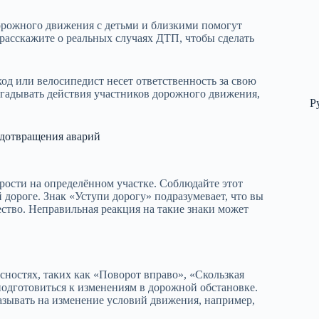
орожного движения с детьми и близкими помогут
 расскажите о реальных случаях ДТП, чтобы сделать
д или велосипедист несет ответственность за свою
дугадывать действия участников дорожного движения,
Р
едотвращения аварий
ости на определённом участке. Соблюдайте этот
 дороге. Знак «Уступи дорогу» подразумевает, что вы
тво. Неправильная реакция на такие знаки может
ностях, таких как «Поворот вправо», «Скользкая
подготовиться к изменениям в дорожной обстановке.
азывать на изменение условий движения, например,