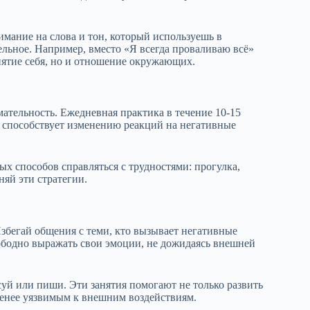
мание на слова и тон, который используешь в
ельное. Например, вместо «Я всегда проваливаю всё»
иятие себя, но и отношение окружающих.
тельность. Ежедневная практика в течение 10-15
о способствует изменению реакций на негативные
ых способов справляться с трудностями: прогулка,
яй эти стратегии.
збегай общения с теми, кто вызывает негативные
вободно выражать свои эмоции, не дожидаясь внешней
уй или пиши. Эти занятия помогают не только развить
 менее уязвимым к внешним воздействиям.