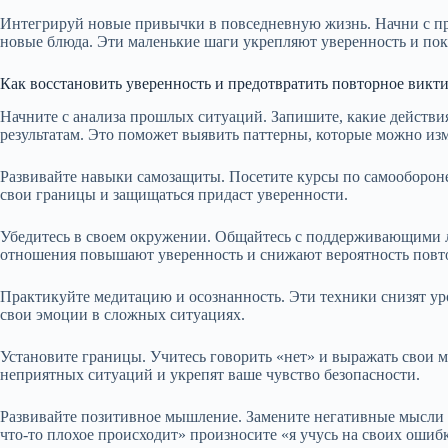
Интегрируй новые привычки в повседневную жизнь. Начни с пр
новые блюда. Эти маленькие шаги укрепляют уверенность и по
Как восстановить уверенность и предотвратить повторное викт
Начните с анализа прошлых ситуаций. Запишите, какие действи
результатам. Это поможет выявить паттерны, которые можно из
Развивайте навыки самозащиты. Посетите курсы по самообороне
свои границы и защищаться придаст уверенности.
Убедитесь в своем окружении. Общайтесь с поддерживающими л
отношения повышают уверенность и снижают вероятность повто
Практикуйте медитацию и осознанность. Эти техники снизят ур
свои эмоции в сложных ситуациях.
Установите границы. Учитесь говорить «нет» и выражать свои 
неприятных ситуаций и укрепят ваше чувство безопасности.
Развивайте позитивное мышление. Замените негативные мысли 
что-то плохое происходит» произносите «я учусь на своих ошиб