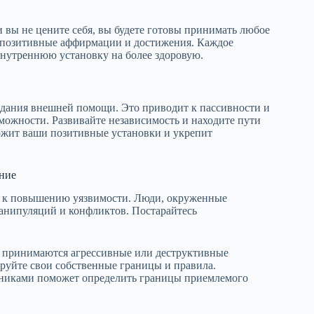
и вы не цените себя, вы будете готовы принимать любое
з позитивные аффирмации и достижения. Каждое
внутреннюю установку на более здоровую.
идания внешней помощи. Это приводит к пассивности и
можности. Развивайте независимость и находите пути
ржит ваши позитивные установки и укрепит
ние
т к повышению уязвимости. Люди, окруженные
манипуляций и конфликтов. Постарайтесь
и принимаются агрессивные или деструктивные
ируйте свои собственные границы и правила.
вниками поможет определить границы приемлемого