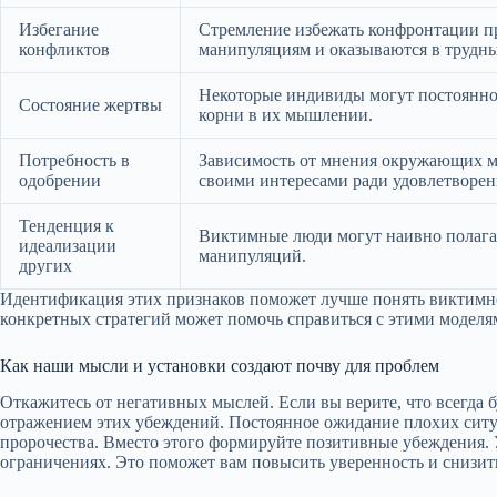
Избегание
Стремление избежать конфронтации пр
конфликтов
манипуляциям и оказываются в трудны
Некоторые индивиды могут постоянно 
Состояние жертвы
корни в их мышлении.
Потребность в
Зависимость от мнения окружающих мо
одобрении
своими интересами ради удовлетворе
Тенденция к
Виктимные люди могут наивно полагат
идеализации
манипуляций.
других
Идентификация этих признаков поможет лучше понять виктимн
конкретных стратегий может помочь справиться с этими моделя
Как наши мысли и установки создают почву для проблем
Откажитесь от негативных мыслей. Если вы верите, что всегда б
отражением этих убеждений. Постоянное ожидание плохих сит
пророчества. Вместо этого формируйте позитивные убеждения. 
ограничениях. Это поможет вам повысить уверенность и снизить