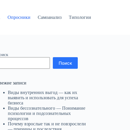
а
Опросники
Самоанализ
Типологии
оиск
Поиск
вежие записи
Виды внутренних выгод — как их
выявить и использовать для успеха
бизнеса
Виды бессознательного — Понимание
психологии и подсознательных
процессов
Почему взрослые так и не повзрослели
— причины и последствия