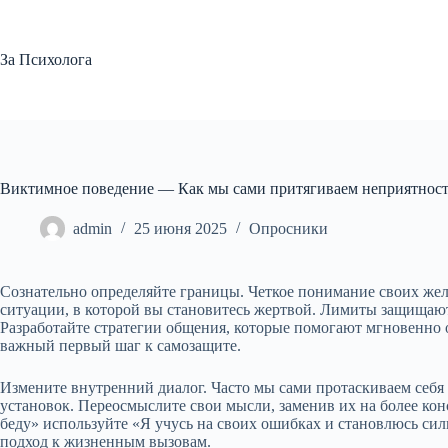
Перейти
к
сути
За Психолога
Виктимное поведение — Как мы сами притягиваем неприятности 
admin
25 июня 2025
Опросники
Сознательно определяйте границы. Четкое понимание своих жел
ситуации, в которой вы становитесь жертвой. Лимиты защищаю
Разработайте стратегии общения, которые помогают мгновенно об
важный первый шаг к самозащите.
Измените внутренний диалог. Часто мы сами протаскиваем себ
установок. Переосмыслите свои мысли, заменив их на более ко
беду» используйте «Я учусь на своих ошибках и становлюсь сил
подход к жизненным вызовам.