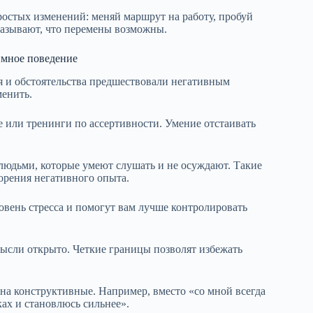
остых изменений: меняй маршрут на работу, пробуй
казывают, что перемены возможны.
имное поведение
я и обстоятельства предшествовали негативным
менить.
 или тренинги по ассертивности. Умение отстаивать
юдьми, которые умеют слушать и не осуждают. Такие
рения негативного опыта.
овень стресса и помогут вам лучше контролировать
мысли открыто. Четкие границы позволят избежать
на конструктивные. Например, вместо «со мной всегда
ках и становлюсь сильнее».