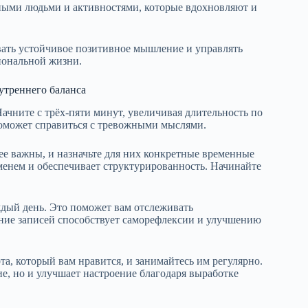
ными людьми и активностями, которые вдохновляют и
вать устойчивое позитивное мышление и управлять
иональной жизни.
утреннего баланса
ачните с трёх-пяти минут, увеличивая длительность по
поможет справиться с тревожными мыслями.
ее важны, и назначьте для них конкретные временные
менем и обеспечивает структурированность. Начинайте
ждый день. Это поможет вам отслеживать
ение записей способствует саморефлексии и улучшению
а, который вам нравится, и занимайтесь им регулярно.
ие, но и улучшает настроение благодаря выработке