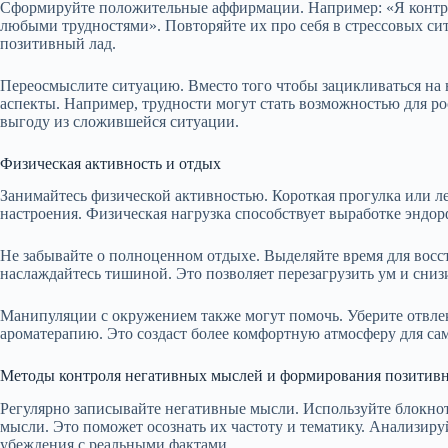
Сформируйте положительные аффирмации. Например: «Я контро
любыми трудностями». Повторяйте их про себя в стрессовых си
позитивный лад.
Переосмыслите ситуацию. Вместо того чтобы зацикливаться на 
аспекты. Например, трудности могут стать возможностью для ро
выгоду из сложившейся ситуации.
Физическая активность и отдых
Занимайтесь физической активностью. Короткая прогулка или 
настроения. Физическая нагрузка способствует выработке эндор
Не забывайте о полноценном отдыхе. Выделяйте время для восс
наслаждайтесь тишиной. Это позволяет перезагрузить ум и сни
Манипуляции с окружением также могут помочь. Уберите отвл
ароматерапию. Это создаст более комфортную атмосферу для са
Методы контроля негативных мыслей и формирования позитив
Регулярно записывайте негативные мысли. Используйте блокно
мысли. Это поможет осознать их частоту и тематику. Анализир
убеждения с реальными фактами.