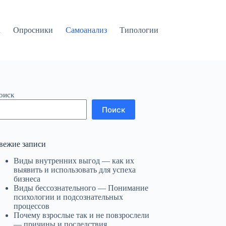
а
Опросники
Самоанализ
Типологии
оиск
Поиск
вежие записи
Виды внутренних выгод — как их
выявить и использовать для успеха
бизнеса
Виды бессознательного — Понимание
психологии и подсознательных
процессов
Почему взрослые так и не повзрослели
— причины и последствия