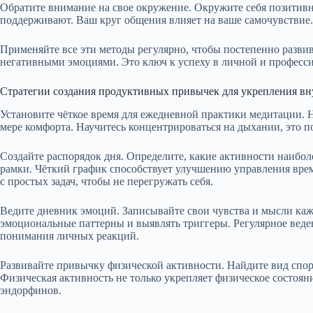
Обратите внимание на свое окружение. Окружите себя позитив
поддерживают. Ваш круг общения влияет на ваше самочувствие.
Применяйте все эти методы регулярно, чтобы постепенно разви
негативными эмоциями. Это ключ к успеху в личной и професс
Стратегии создания продуктивных привычек для укрепления вн
Установите чёткое время для ежедневной практики медитации. Н
мере комфорта. Научитесь концентрироваться на дыхании, это 
Создайте распорядок дня. Определите, какие активности наибол
рамки. Чёткий график способствует улучшению управления вре
с простых задач, чтобы не перегружать себя.
Ведите дневник эмоций. Записывайте свои чувства и мысли ка
эмоциональные паттерны и выявлять триггеры. Регулярное вед
понимания личных реакций.
Развивайте привычку физической активности. Найдите вид спорт
Физическая активность не только укрепляет физическое состоян
эндорфинов.