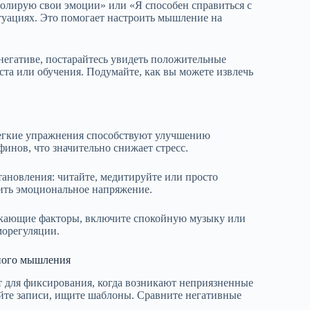
лирую свои эмоции» или «Я способен справиться с
туациях. Это помогает настроить мышление на
негативе, постарайтесь увидеть положительные
ста или обучения. Подумайте, как вы можете извлечь
легкие упражнения способствуют улучшению
финов, что значительно снижает стресс.
тановления: читайте, медитируйте или просто
зить эмоциональное напряжение.
екающие факторы, включите спокойную музыку или
морегуляции.
ного мышления
т для фиксирования, когда возникают неприязненные
уйте записи, ищите шаблоны. Сравните негативные