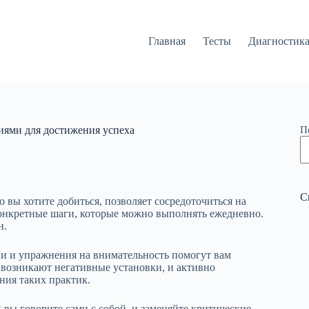
Главная
Тесты
Диагностик
иями для достижения успеха
П
С
о вы хотите добиться, позволяет сосредоточиться на
конкретные шаги, которые можно выполнять ежедневно.
н.
и и упражнения на внимательность помогут вам
 возникают негативные установки, и активно
ния таких практик.
вы говорите сами с собой, и заменяйте критические