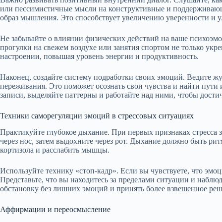
или пессимистичные мысли на конструктивные и поддерживающ
образ мышления. Это способствует увеличению уверенности и 
Не забывайте о влиянии физических действий на ваше психоэмо
прогулки на свежем воздухе или занятия спортом не только укр
настроении, повышая уровень энергии и продуктивность.
Наконец, создайте систему подработки своих эмоций. Ведите жу
переживания. Это поможет осознать свои чувства и найти пути
записи, выделяйте паттерны и работайте над ними, чтобы дости
Техники саморегуляции эмоций в стрессовых ситуациях
Практикуйте глубокое дыхание. При первых признаках стресса з
через нос, затем выдохните через рот. Дыхание должно быть р
кортизола и расслабить мышцы.
Используйте технику «стоп-кадр». Если вы чувствуете, что эмо
Представьте, что вы находитесь за пределами ситуации и наблю
обстановку без лишних эмоций и принять более взвешенное реш
Аффирмации и переосмысление